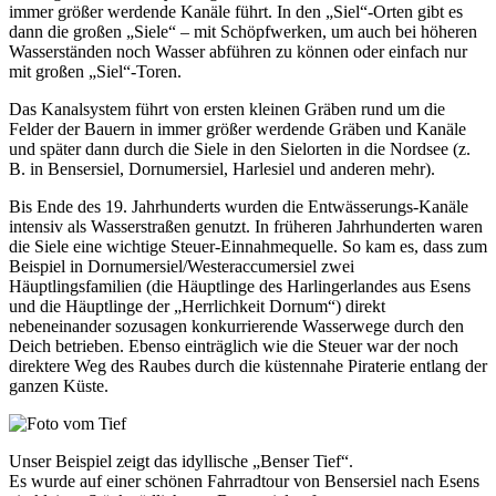
immer größer werdende Kanäle führt. In den „Siel“-Orten gibt es
dann die großen „Siele“ – mit Schöpfwerken, um auch bei höheren
Wasserständen noch Wasser abführen zu können oder einfach nur
mit großen „Siel“-Toren.
Das Kanalsystem führt von ersten kleinen Gräben rund um die
Felder der Bauern in immer größer werdende Gräben und Kanäle
und später dann durch die Siele in den Sielorten in die Nordsee (z.
B. in Bensersiel, Dornumersiel, Harlesiel und anderen mehr).
Bis Ende des 19. Jahrhunderts wurden die Entwässerungs-Kanäle
intensiv als Wasserstraßen genutzt. In früheren Jahrhunderten waren
die Siele eine wichtige Steuer-Einnahmequelle. So kam es, dass zum
Beispiel in Dornumersiel/Westeraccumersiel zwei
Häuptlingsfamilien (die Häuptlinge des Harlingerlandes aus Esens
und die Häuptlinge der „Herrlichkeit Dornum“) direkt
nebeneinander sozusagen konkurrierende Wasserwege durch den
Deich betrieben. Ebenso einträglich wie die Steuer war der noch
direktere Weg des Raubes durch die küstennahe Piraterie entlang der
ganzen Küste.
Unser Beispiel zeigt das idyllische „Benser Tief“.
Es wurde auf einer schönen Fahrradtour von Bensersiel nach Esens