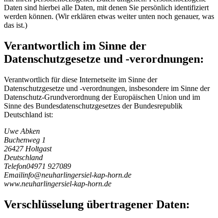
Daten sind hierbei alle Daten, mit denen Sie persönlich identifiziert
werden können. (Wir erklären etwas weiter unten noch genauer, was
das ist.)
Verantwortlich im Sinne der
Datenschutzgesetze und -verordnungen:
Verantwortlich für diese Internetseite im Sinne der
Datenschutzgesetze und -verordnungen, insbesondere im Sinne der
Datenschutz-Grundverordnung der Europäischen Union und im
Sinne des Bundesdatenschutzgesetzes der Bundesrepublik
Deutschland ist:
Uwe Abken
Buchenweg 1
26427 Holtgast
Deutschland
Telefon
04971 927089
Email
i
n
f
o
@
n
e
u
h
a
r
l
i
n
g
e
r
s
i
e
l
-
k
a
p
-
h
o
r
n
.
d
e
www.neuharlingersiel-kap-horn.de
Verschlüsselung übertragener Daten: