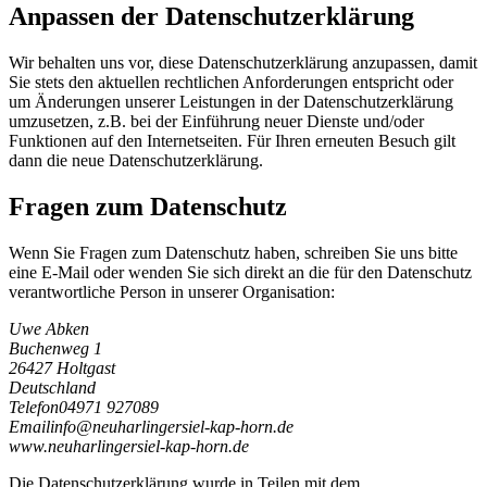
Anpassen der Datenschutzerklärung
Wir behalten uns vor, diese Datenschutzerklärung anzupassen, damit
Sie stets den aktuellen rechtlichen Anforderungen entspricht oder
um Änderungen unserer Leistungen in der Datenschutzerklärung
umzusetzen, z.B. bei der Einführung neuer Dienste und/oder
Funktionen auf den Internetseiten. Für Ihren erneuten Besuch gilt
dann die neue Datenschutzerklärung.
Fragen zum Datenschutz
Wenn Sie Fragen zum Datenschutz haben, schreiben Sie uns bitte
eine E-Mail oder wenden Sie sich direkt an die für den Datenschutz
verantwortliche Person in unserer Organisation:
Uwe Abken
Buchenweg 1
26427 Holtgast
Deutschland
Telefon
04971 927089
Email
i
n
f
o
@
n
e
u
h
a
r
l
i
n
g
e
r
s
i
e
l
-
k
a
p
-
h
o
r
n
.
d
e
www.neuharlingersiel-kap-horn.de
Die Datenschutzerklärung wurde in Teilen mit dem