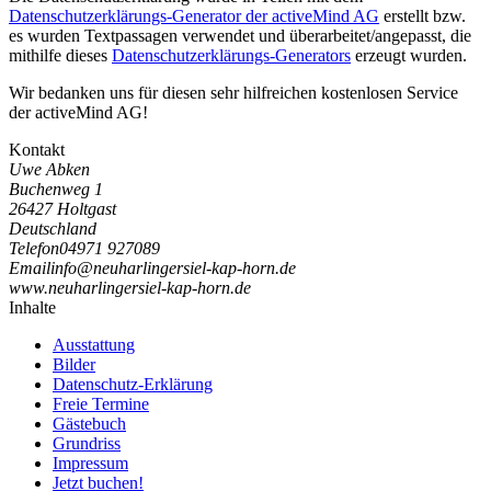
Datenschutzerklärungs-Generator der activeMind AG
erstellt bzw.
es wurden Textpassagen verwendet und überarbeitet/angepasst, die
mithilfe dieses
Datenschutzerklärungs-Generators
erzeugt wurden.
Wir bedanken uns für diesen sehr hilfreichen kostenlosen Service
der activeMind AG!
Kontakt
Uwe Abken
Buchenweg 1
26427 Holtgast
Deutschland
Telefon
04971 927089
Email
i
n
f
o
@
n
e
u
h
a
r
l
i
n
g
e
r
s
i
e
l
-
k
a
p
-
h
o
r
n
.
d
e
www.neuharlingersiel-kap-horn.de
Inhalte
Ausstattung
Bilder
Datenschutz-Erklärung
Freie Termine
Gästebuch
Grundriss
Impressum
Jetzt buchen!