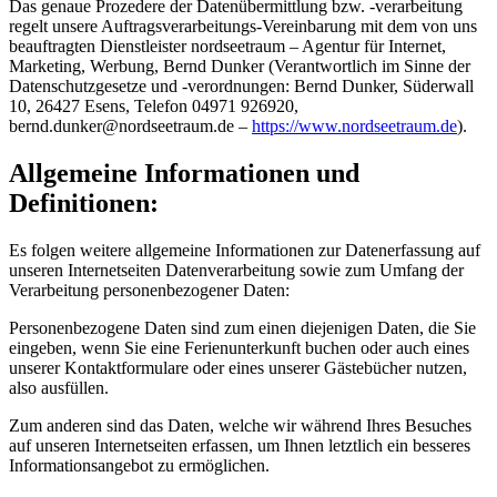
Das genaue Prozedere der Datenübermittlung bzw. -verarbeitung
regelt unsere Auftragsverarbeitungs-Vereinbarung mit dem von uns
beauftragten Dienstleister nordseetraum – Agentur für Internet,
Marketing, Werbung, Bernd Dunker (Verantwortlich im Sinne der
Datenschutzgesetze und -verordnungen: Bernd Dunker, Süderwall
10, 26427 Esens, Telefon 04971 926920,
b
e
r
n
d
.
d
u
n
k
e
r
@
n
o
r
d
s
e
e
t
r
a
u
m
.
d
e
–
https://www.nordseetraum.de
).
Allgemeine Informationen und
Definitionen:
Es folgen weitere allgemeine Informationen zur Datenerfassung auf
unseren Internetseiten Datenverarbeitung sowie zum Umfang der
Verarbeitung personenbezogener Daten:
Personenbezogene Daten sind zum einen diejenigen Daten, die Sie
eingeben, wenn Sie eine Ferienunterkunft buchen oder auch eines
unserer Kontaktformulare oder eines unserer Gästebücher nutzen,
also ausfüllen.
Zum anderen sind das Daten, welche wir während Ihres Besuches
auf unseren Internetseiten erfassen, um Ihnen letztlich ein besseres
Informationsangebot zu ermöglichen.