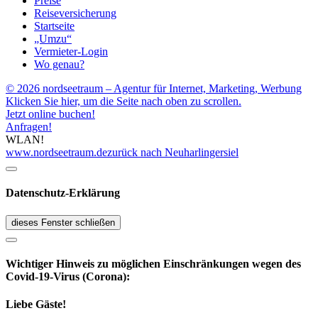
Preise
Reiseversicherung
Startseite
„Umzu“
Vermieter-Login
Wo genau?
© 2026 nordseetraum – Agentur für Internet, Marketing, Werbung
Klicken Sie hier, um die Seite nach oben zu scrollen.
Jetzt online buchen!
Anfragen!
WLAN!
www.nordseetraum.de
zurück nach Neuharlingersiel
Datenschutz-Erklärung
dieses Fenster schließen
Wichtiger Hinweis zu möglichen Ein­schränk­ungen wegen des
Covid-19-Virus (Corona):
Liebe Gäste!