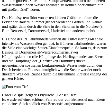
dann die großen „Siele“ – mit Schöpfwerken, um auch bei höheren
Wasserständen noch Wasser abführen zu können oder einfach nur
mit großen „Siel“-Toren.
Das Kanalsystem führt von ersten kleinen Gräben rund um die
Felder der Bauern in immer größer werdende Gräben und Kanäle
und später dann durch die Siele in den Sielorten in die Nordsee (z.
B. in Bensersiel, Dornumersiel, Harlesiel und anderen mehr).
Bis Ende des 19. Jahrhunderts wurden die Entwässerungs-Kanäle
intensiv als Wasserstraßen genutzt. In früheren Jahrhunderten waren
die Siele eine wichtige Steuer-Einnahmequelle. So kam es, dass zum
Beispiel in Dornumersiel/Westeraccumersiel zwei
Häuptlingsfamilien (die Häuptlinge des Harlingerlandes aus Esens
und die Häuptlinge der „Herrlichkeit Dornum“) direkt
nebeneinander sozusagen konkurrierende Wasserwege durch den
Deich betrieben. Ebenso einträglich wie die Steuer war der noch
direktere Weg des Raubes durch die küstennahe Piraterie entlang der
ganzen Küste.
Unser Beispiel zeigt das idyllische „Benser Tief“.
Es wurde auf einer schönen Fahrradtour von Bensersiel nach Esens
ein kleines Stück südlich von Bensersiel aufgenommen.