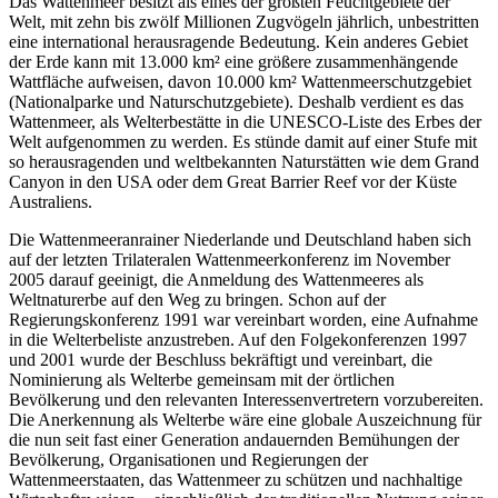
Das Wattenmeer besitzt als eines der größten Feuchtgebiete der
Welt, mit zehn bis zwölf Millionen Zugvögeln jährlich, unbestritten
eine international herausragende Bedeutung. Kein anderes Gebiet
der Erde kann mit 13.000 km² eine größere zusammenhängende
Wattfläche aufweisen, davon 10.000 km² Wattenmeerschutzgebiet
(Nationalparke und Naturschutzgebiete). Deshalb verdient es das
Wattenmeer, als Welterbestätte in die UNESCO-Liste des Erbes der
Welt aufgenommen zu werden. Es stünde damit auf einer Stufe mit
so herausragenden und weltbekannten Naturstätten wie dem Grand
Canyon in den USA oder dem Great Barrier Reef vor der Küste
Australiens.
Die Wattenmeeranrainer Niederlande und Deutschland haben sich
auf der letzten Trilateralen Wattenmeerkonferenz im November
2005 darauf geeinigt, die Anmeldung des Wattenmeeres als
Weltnaturerbe auf den Weg zu bringen. Schon auf der
Regierungskonferenz 1991 war vereinbart worden, eine Aufnahme
in die Welterbeliste anzustreben. Auf den Folgekonferenzen 1997
und 2001 wurde der Beschluss bekräftigt und vereinbart, die
Nominierung als Welterbe gemeinsam mit der örtlichen
Bevölkerung und den relevanten Interessenvertretern vorzubereiten.
Die Anerkennung als Welterbe wäre eine globale Auszeichnung für
die nun seit fast einer Generation andauernden Bemühungen der
Bevölkerung, Organisationen und Regierungen der
Wattenmeerstaaten, das Wattenmeer zu schützen und nachhaltige