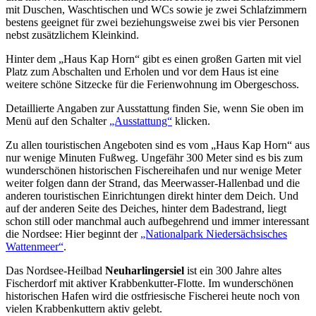
mit Duschen, Waschtischen und WCs sowie je zwei Schlafzimmern
bestens geeignet für zwei beziehungsweise zwei bis vier Personen
nebst zusätzlichem Kleinkind.
Hinter dem „Haus Kap Horn“ gibt es einen großen Garten mit viel
Platz zum Abschalten und Erholen und vor dem Haus ist eine
weitere schöne Sitzecke für die Ferienwohnung im Obergeschoss.
Detaillierte Angaben zur Ausstattung finden Sie, wenn Sie oben im
Menü auf den Schalter
„Ausstattung“
klicken.
Zu allen touristischen Angeboten sind es vom „Haus Kap Horn“ aus
nur wenige Minuten Fußweg. Ungefähr 300 Meter sind es bis zum
wunderschönen historischen Fischereihafen und nur wenige Meter
weiter folgen dann der Strand, das Meerwasser-Hallenbad und die
anderen touristischen Einrichtungen direkt hinter dem Deich. Und
auf der anderen Seite des Deiches, hinter dem Badestrand, liegt
schon still oder manchmal auch aufbegehrend und immer interessant
die Nordsee: Hier beginnt der
„Nationalpark Niedersächsisches
Wattenmeer“
.
Das Nordsee-Heilbad
Neuharlingersiel
ist ein 300 Jahre altes
Fischerdorf mit aktiver Krabbenkutter-Flotte. Im wunderschönen
historischen Hafen wird die ostfriesische Fischerei heute noch von
vielen Krabbenkuttern aktiv gelebt.