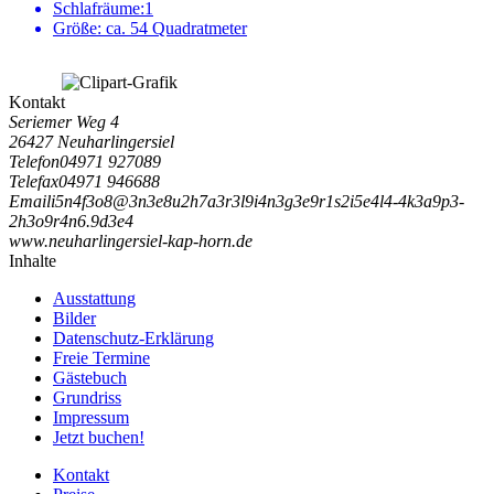
Schlafräume:
1
Größe:
ca. 54 Quadratmeter
Kontakt
Seriemer Weg 4
26427 Neuharlingersiel
Telefon
04971 927089
Telefax
04971 946688
Email
i
5
n
4
f
3
o
8
@
3
n
3
e
8
u
2
h
7
a
3
r
3
l
9
i
4
n
3
g
3
e
9
r
1
s
2
i
5
e
4
l
4
-
4
k
3
a
9
p
3
-
2
h
3
o
9
r
4
n
6
.
9
d
3
e
4
www.neuharlingersiel-kap-horn.de
Inhalte
Ausstattung
Bilder
Datenschutz-Erklärung
Freie Termine
Gästebuch
Grundriss
Impressum
Jetzt buchen!
Kontakt