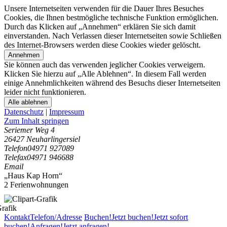
Unsere Internetseiten verwenden für die Dauer Ihres Besuches
Cookies, die Ihnen bestmögliche technische Funktion ermöglichen.
Durch das Klicken auf „Annehmen“ erklären Sie sich damit
einverstanden. Nach Verlassen dieser Internetseiten sowie Schließen
des Internet-Browsers werden diese Cookies wieder gelöscht.
Annehmen
Sie können auch das verwenden jeglicher Cookies verweigern.
Klicken Sie hierzu auf „Alle Ablehnen“. In diesem Fall werden
einige Annehmlichkeiten während des Besuchs dieser Internetseiten
leider nicht funktionieren.
Alle ablehnen
Datenschutz
|
Impressum
Zum Inhalt springen
Seriemer Weg 4
26427 Neuharlingersiel
Telefon
04971 927089
Telefax
04971 946688
Email
„Haus Kap Horn“
2 Ferienwohnungen
Kontakt
Telefon/Adresse
Buchen!
Jetzt buchen!
Jetzt sofort
buchen!
Anfragen!
Jetzt anfragen!